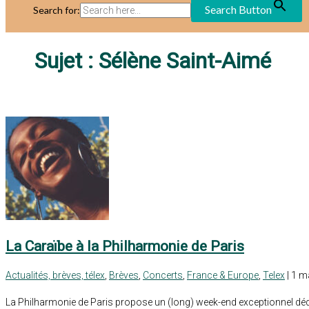
Search Button
Search for:
Sujet :
Sélène Saint-Aimé
La Caraïbe à la Philharmonie de Paris
Actualités, brèves, télex
,
Brèves
,
Concerts
,
France & Europe
,
Telex
| 1 m
La Philharmonie de Paris propose un (long) week-end exceptionnel dédié