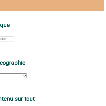
sque
scographie
tenu sur tout