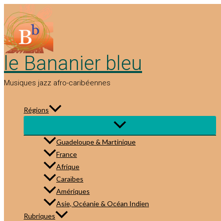
Aller
au
contenu
le Bananier bleu
Musiques jazz afro-caribéennes
Régions
Guadeloupe & Martinique
France
Afrique
Caraïbes
Amériques
Asie, Océanie & Océan Indien
Rubriques