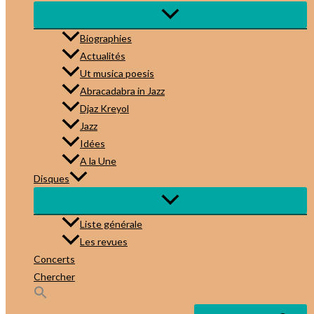
Biographies
Actualités
Ut musica poesis
Abracadabra in Jazz
Djaz Kreyol
Jazz
Idées
A la Une
Disques
Liste générale
Les revues
Concerts
Chercher