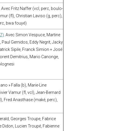
. Avec Fritz Naffer (vcl, perc, boulo-
amur (fl), Christian Laviso (g, perc),
erc, bwa fouyé)
7)
. Avec Simon Vespuce, Martine
, Paul Gernidos, Eddy Negrit, Jacky
Patrick Sipile, Franck Simion + José
Florent Demitrius, Mario Canonge,
olognesi
ano » Falla (b), Marie-Line
ivier Vamur (fl, vcl), Jean-Bernard
), Fred Anasthase (maké, perc),
Berald, Georges Troupe, Fabrice
e Didon, Lucien Troupé, Fabienne