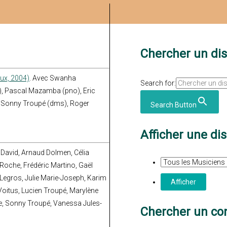
Chercher un di
ux, 2004)
. Avec Swanha
Search for:
o), Pascal Mazamba (pno), Eric
l), Sonny Troupé (dms), Roger
Search Button
Afficher une di
 David, Arnaud Dolmen, Célia
Roche, Frédéric Martino, Gaël
egros, Julie Marie-Joseph, Karim
oitus, Lucien Troupé, Marylène
re, Sonny Troupé, Vanessa Jules-
Chercher un con