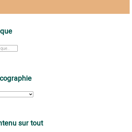
sque
scographie
tenu sur tout