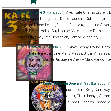
Gwo Kafé / Ka Fé 3
(Kafé, 2004)
. Avec Kafé, Charles Laurent, 
Hubert Arénate, Ruddy Levis, Daniel Laurienté, Didier Dalayra
Lodin, Jean-Michel Lesdel, Richard Descieux, Jean-Luc Gaydu, 
Zénarre, Pascal Vallot, Guy Houllier, Yves Honoré, Dominique 
Christiane Obidol, Fred Hovsépian, Hamed Belhocine,
Bémirail
(Balkouta, 2003)
. Avec Sonny Troupé, Domini
Falla, René Lemoine, Mario Masse, Gilbert Anastase,
Germain-Calixte, Jacqueline Chery + Marc Pandolf, S
Lucie Itela
Karitmé Douvan Douvan !
(Gadéka, 2000)
. 
Barthelemy, Francine Terro, Ketty Garraway,
Marie-Claude Poucet, Gilbert Iscaye, Goram
Sinéüs, Rodrigue Ebreuil, Jocelyn Thrace, Ma
Baltus Mamert