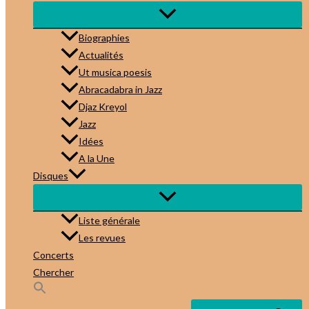
Biographies
Actualités
Ut musica poesis
Abracadabra in Jazz
Djaz Kreyol
Jazz
Idées
A la Une
Disques
Liste générale
Les revues
Concerts
Chercher