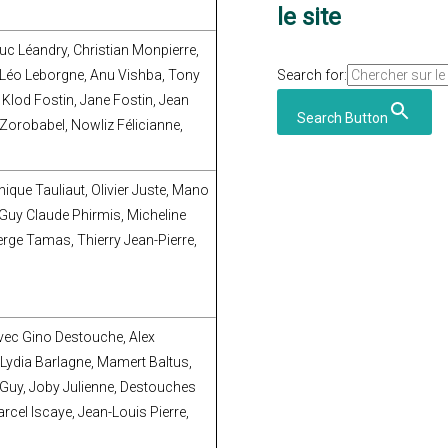
le site
Luc Léandry, Christian Monpierre,
c, Léo Leborgne, Anu Vishba, Tony
Search for:
Klod Fostin, Jane Fostin, Jean
Search Button
Zorobabel, Nowliz Félicianne,
que Tauliaut, Olivier Juste, Mano
 Guy Claude Phirmis, Micheline
erge Tamas, Thierry Jean-Pierre,
Avec Gino Destouche, Alex
 Lydia Barlagne, Mamert Baltus,
 Guy, Joby Julienne, Destouches
rcel Iscaye, Jean-Louis Pierre,