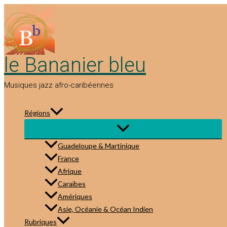
Aller
au
contenu
le Bananier bleu
Musiques jazz afro-caribéennes
Régions
Guadeloupe & Martinique
France
Afrique
Caraïbes
Amériques
Asie, Océanie & Océan Indien
Rubriques