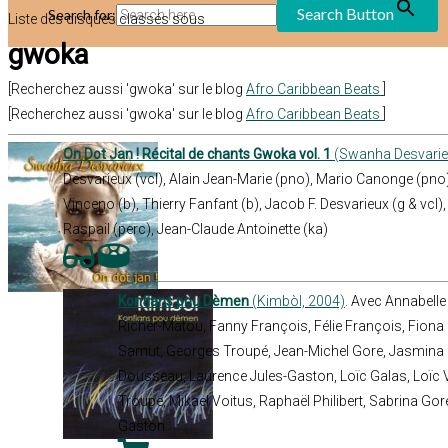
Search Button
Search for:
Liste des disques classés sous
gwoka
[Recherchez aussi 'gwoka' sur le blog
Afro Caribbean Beats
]
[Recherchez aussi 'gwoka' sur le blog
Afro Caribbean Beats
]
On Dot Jan ! Récital de chants Gwoka vol. 1
(Swanha Desvarie
Desvarieux (vcl), Alain Jean-Marie (pno), Mario Canonge (pn
Vinceno (b), Thierry Fanfant (b), Jacob F. Desvarieux (g & vc
Raspail (perc), Jean-Claude Antoinette (ka)
Konfians pou Dèmen
(Kimbòl, 2004)
. Avec Annabelle
Richer-Matou, Fanny François, Félie François, Fiona 
Samut, Georges Troupé, Jean-Michel Gore, Jasmina L
Dousseau, Laurence Jules-Gaston, Loïc Galas, Loïc V
Troupé, Mikael Voitus, Raphaël Philibert, Sabrina Go
Gaston.