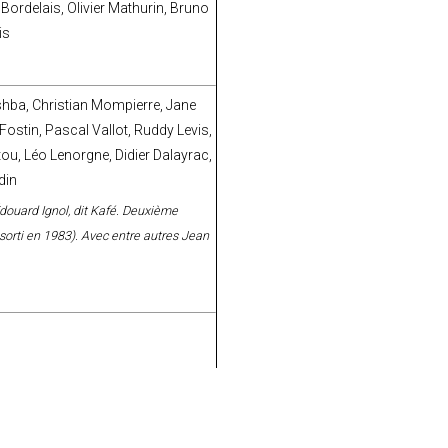
ordelais, Olivier Mathurin, Bruno
is
shba, Christian Mompierre, Jane
Fostin, Pascal Vallot, Ruddy Levis,
ou, Léo Lenorgne, Didier Dalayrac,
din
 Édouard Ignol, dit Kafé. Deuxième
orti en 1983). Avec entre autres Jean