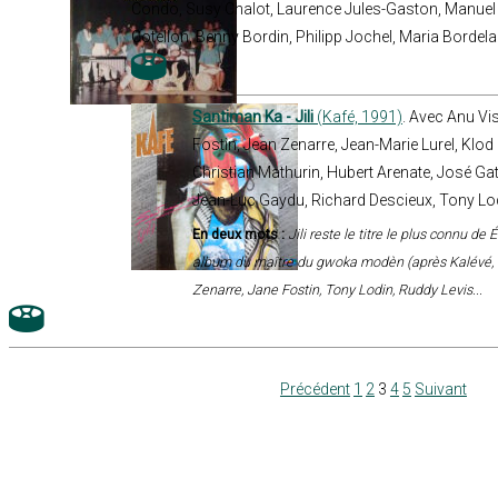
Condo, Susy Chalot, Laurence Jules-Gaston, Manuel B
Cotellon, Benny Bordin, Philipp Jochel, Maria Bordela
Santiman Ka - Jili
(Kafé, 1991)
. Avec Anu Vi
Fostin, Jean Zenarre, Jean-Marie Lurel, Klod 
Christian Mathurin, Hubert Arenate, José Gat
Jean-Luc Gaydu, Richard Descieux, Tony Lo
En deux mots :
Jili reste le titre le plus connu de
album du maître du gwoka modèn (après Kalévé, s
Zenarre, Jane Fostin, Tony Lodin, Ruddy Levis...
Précédent
1
2
3
4
5
Suivant