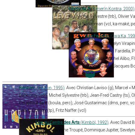
Lévé’y Ho !!!
(Simen’n Kontra, 2000)
ka), Michel Sylvestre (trb), Olivier V
Pierrot Narouman (vcl, ka-maké, p
San Fwontie
(Gwa Ka, 199
Genevieve, Jocelyn Virapin
Fardella, Martin Fardella, 
Belle Rose, Michel Alibo, 
Laurent Galas, Jacques B
Horizon
(Horizon, 1995)
. Avec Christian Laviso (g), Marcel « M
Dahomay (vcl), Michel Sylvestre (trb), Jean-Fred Castry (ts), Ol
Ceraphe-Adam (boula, perc), José Gustarimac (dms, perc, vcl
Charly Cornely (tp), Fritz Naffer (vcl)
Live au Centre des Arts
(Kimbòl, 1992)
. Avec David 
Troupé, Marylène Troupé, Dominique Jupiter, Sevelyn