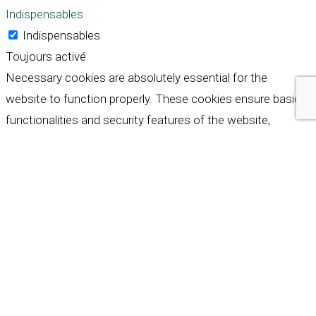
Indispensables
Indispensables
Toujours activé
Necessary cookies are absolutely essential for the
website to function properly. These cookies ensure basic
functionalities and security features of the website,
anonymously.
Cookie
Durée
Description
This cookie is set by GDPR
Cookie Consent plugin. The
cookielawinfo-
11
cookie is used to store the
checkbox-analytics
months
user consent for the
cookies in the category
"Analytics".