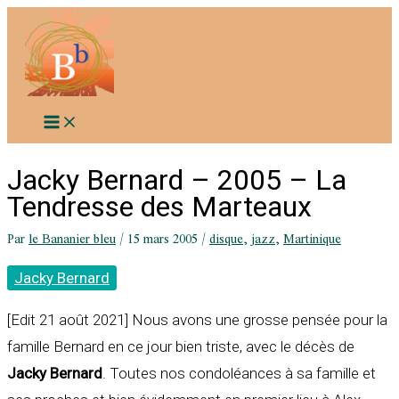
Aller
au
contenu
Jacky Bernard – 2005 – La
Tendresse des Marteaux
Par
le Bananier bleu
/
15 mars 2005
/
disque
,
jazz
,
Martinique
Jacky Bernard
[Edit 21 août 2021]
Nous avons une grosse pensée pour la
famille Bernard en ce jour bien triste, avec le décès de
Jacky Bernard
. Toutes nos condoléances à sa famille et