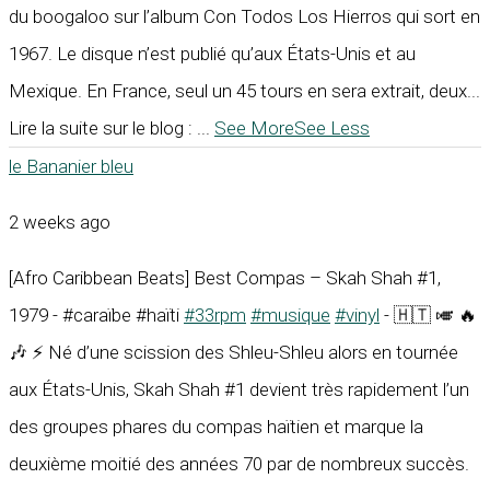
du boogaloo sur l’album Con Todos Los Hierros qui sort en
1967. Le disque n’est publié qu’aux États-Unis et au
Mexique. En France, seul un 45 tours en sera extrait, deux...
Lire la suite sur le blog :
...
See More
See Less
le Bananier bleu
2 weeks ago
[Afro Caribbean Beats] Best Compas – Skah Shah #1,
1979 - #caraïbe #haïti
#33rpm
#musique
#vinyl
- 🇭🇹 🎺 🔥
🎶 ⚡ Né d’une scission des Shleu-Shleu alors en tournée
aux États-Unis, Skah Shah #1 devient très rapidement l’un
des groupes phares du compas haïtien et marque la
deuxième moitié des années 70 par de nombreux succès.