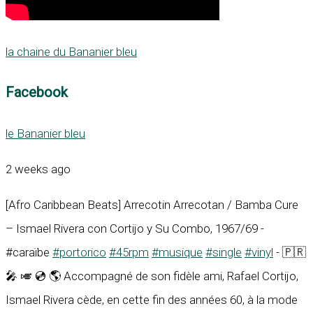
la chaine du Bananier bleu
Facebook
le Bananier bleu
2 weeks ago
[Afro Caribbean Beats] Arrecotin Arrecotan / Bamba Cure
– Ismael Rivera con Cortijo y Su Combo, 1967/69 -
#caraïbe
#portorico
#45rpm
#musique
#single
#vinyl
- 🇵🇷
🎤 🎺 💿 🌎 Accompagné de son fidèle ami, Rafael Cortijo,
Ismael Rivera cède, en cette fin des années 60, à la mode