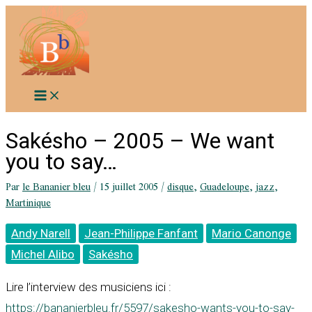
Aller
au
contenu
Sakésho – 2005 – We want
you to say…
Par
le Bananier bleu
/
15 juillet 2005
/
disque
,
Guadeloupe
,
jazz
,
Martinique
Andy Narell
Jean-Philippe Fanfant
Mario Canonge
Michel Alibo
Sakésho
Lire l’interview des musiciens ici :
https://bananierbleu.fr/5597/sakesho-wants-you-to-say-