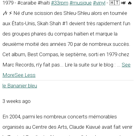
1979 - #caraïbe #haïti
#33rpm
#musique
#vinyl
- 🇭🇹 🎺 🔥
🎶 ⚡ Né d’une scission des Shleu-Shleu alors en tournée
aux États-Unis, Skah Shah #1 devient très rapidement l’un
des groupes phares du compas haïtien et marque la
deuxième moitié des années 70 par de nombreux succès.
Cet album, Best Compas, le septième, sorti en 1979 chez
Marc Records, n’y fait pas... Lire la suite sur le blog :
...
See
More
See Less
le Bananier bleu
3 weeks ago
En 2004, parmi les nombreux concerts mémorables
organisés au Centre des Arts, Claude Kiavué avait fait venir