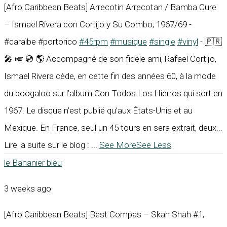
[Afro Caribbean Beats] Arrecotin Arrecotan / Bamba Cure
– Ismael Rivera con Cortijo y Su Combo, 1967/69 -
#caraïbe #portorico
#45rpm
#musique
#single
#vinyl
- 🇵🇷
🎤 🎺 💿 🌎 Accompagné de son fidèle ami, Rafael Cortijo,
Ismael Rivera cède, en cette fin des années 60, à la mode
du boogaloo sur l’album Con Todos Los Hierros qui sort en
1967. Le disque n’est publié qu’aux États-Unis et au
Mexique. En France, seul un 45 tours en sera extrait, deux...
Lire la suite sur le blog :
...
See More
See Less
le Bananier bleu
3 weeks ago
[Afro Caribbean Beats] Best Compas – Skah Shah #1,