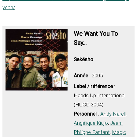
yeah/
We Want You To
Say…
Sakésho
Année
: 2005
Label / référence
:
Heads Up International
(HUCD 3094)
Personnel
:
Andy Narell
,
Angélique Kidjo
,
Jean-
Philippe Fanfant
,
Magic