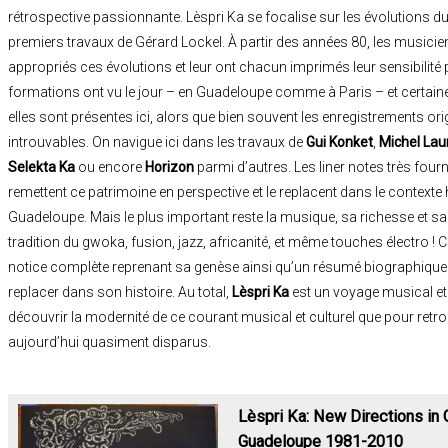
rétrospective passionnante. Lèspri Ka se focalise sur les évolutions
premiers travaux de Gérard Lockel. À partir des années 80, les music
appropriés ces évolutions et leur ont chacun imprimés leur sensibilité
formations ont vu le jour – en Guadeloupe comme à Paris – et certain
elles sont présentes ici, alors que bien souvent les enregistrements o
introuvables. On navigue ici dans les travaux de
Gui Konket
,
Michel Lau
Selekta Ka
ou encore
Horizon
parmi d’autres. Les liner notes très four
remettent ce patrimoine en perspective et le replacent dans le contexte h
Guadeloupe. Mais le plus important reste la musique, sa richesse et sa
tradition du gwoka, fusion, jazz, africanité, et même touches électro 
notice complète reprenant sa genèse ainsi qu’un résumé biographique 
replacer dans son histoire. Au total,
Lèspri Ka
est un voyage musical et
découvrir la modernité de ce courant musical et culturel que pour ret
aujourd’hui quasiment disparus.
Lèspri Ka: New Directions i
Guadeloupe 1981-2010