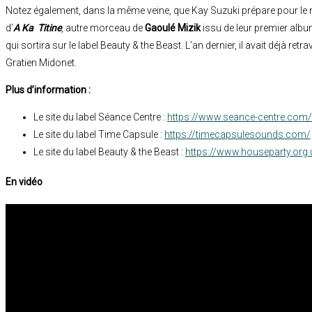
Notez également, dans la même veine, que Kay Suzuki prépare pour le 
d’
A Ka Titine
, autre morceau de
Gaoulé Mizik
issu de leur premier alb
qui sortira sur le label Beauty & the Beast. L’an dernier, il avait déjà retra
Gratien Midonet.
Plus d’information :
Le site du label Séance Centre :
https://www.seance-centre.com/
Le site du label Time Capsule :
https://timecapsulesounds.com/
Le site du label Beauty & the Beast :
https://www.houseparty.org.
En vidéo