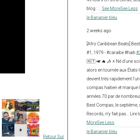
blog :
...
See More
See Less
le Bananier bleu
2 weeks ago
[Afro Caribbean Beats] Be
#1, 1979 - #caraïbe #haïti
#
🇭🇹 🎺 🔥 🎶 ⚡ Né d’une sc
alors en tournée aux États
devient très rapidement l’
compas haïtien et marque l
années 70 par de nombreux
Best Compas, le septième, 
Records, n’y fait pas... Lire l
More
See Less
le Bananier bleu
Retour Sur