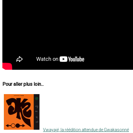
Pour aller plus loin...
Vwayajé, la réédition attendue de Gwakasonné