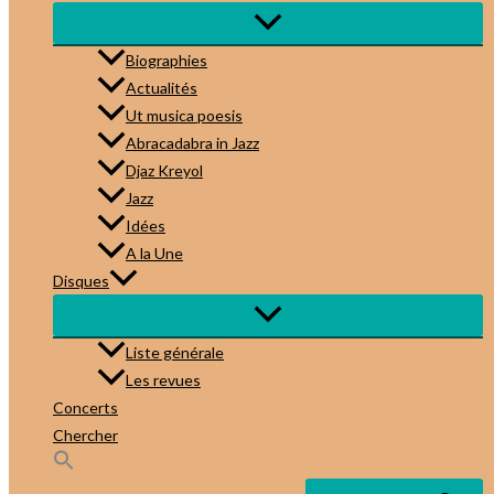
Biographies
Actualités
Ut musica poesis
Abracadabra in Jazz
Djaz Kreyol
Jazz
Idées
A la Une
Disques
Liste générale
Les revues
Concerts
Chercher