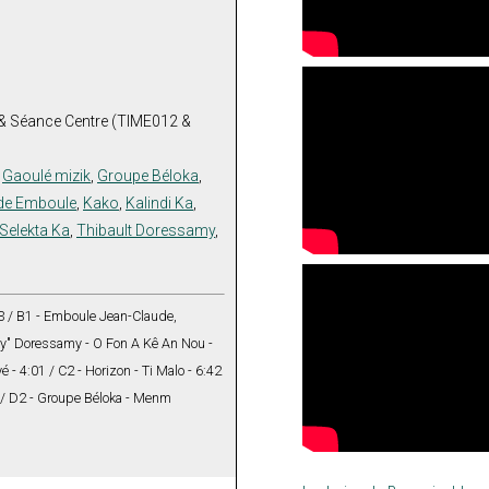
& Séance Centre (TIME012 &
,
Gaoulé mizik
,
Groupe Béloka
,
de Emboule
,
Kako
,
Kalindi Ka
,
Selekta Ka
,
Thibault Doressamy
,
:23 / B1 - Emboule Jean-Claude,
dy" Doressamy - O Fon A Kê An Nou -
 - 4:01 / C2 - Horizon - Ti Malo - 6:42
4 / D2 - Groupe Béloka - Menm