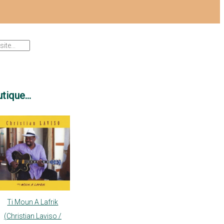
tique...
Ti Moun A Lafrik
(Christian Laviso /