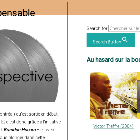
spensable
Search for:
Search Button
Au hasard sur la bou
ntréal) qu’est sortie en début
Et c’est donc grâce à l’initiative
Victor Treffre (2004)
et
Brandon Hocura
– et avec
ous plonger dans cette