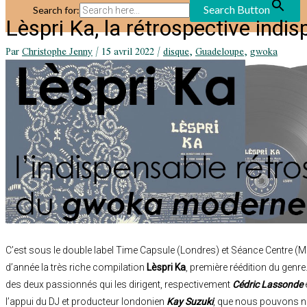
Search Button
Search for:
Lèspri Ka, la rétrospective indi
Par
Christophe Jenny
/
15 avril 2022
/
disque
,
Guadeloupe
,
gwoka
C’est sous le double label Time Capsule (Londres) et Séance Centre (Mo
d’année la très riche compilation
Lèspri Ka
, première réédition du genre. 
des deux passionnés qui les dirigent, respectivement
Cédric Lassonde
l’appui du DJ et producteur londonien
Kay Suzuki
, que nous pouvons n