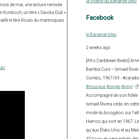
la chaine du Bananier bleu
mois de mai, une lecture remixée
um Konboch, un titre « Gwoka Dub »
Facebook
vaillé le titre Roulo du martiniquais
le Bananier bleu
2 weeks ago
[Afro Caribbean Beats] Arre
uk/
Bamba Cure – Ismael Rivera
Combo, 1967/69 - #caraïb
#musique
#single
#vinyl
- 
Accompagné de son fidèle a
Ismael Rivera cède, en cette
mode du boogaloo sur l’a
Hierros qui sort en 1967. Le
qu’aux États-Unis et au Mex
45 tours en sera extrait, deux.