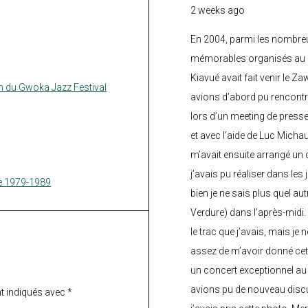
2 weeks ago
En 2004, parmi les nombre
mémorables organisés au C
Kiavué avait fait venir le Z
on du Gwoka Jazz Festival
avions d’abord pu rencontr
lors d’un meeting de press
et avec l’aide de Luc Micha
m’avait ensuite arrangé un 
j’avais pu réaliser dans les
e 1979-1989
bien je ne sais plus quel aut
Verdure) dans l’après-midi.
le trac que j’avais, mais je 
assez de m’avoir donné cette
un concert exceptionnel au 
avions pu de nouveau discu
t indiqués avec
*