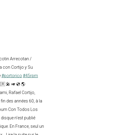
cotin Arrecotan /
 con Cortijo y Su
e
#portorico
#45rpm
🇷 🎤 🎺 💿 🌎
mi, Rafael Cortijo,
 fin des années 60, à la
lbum Con Todos Los
 disque n’est publié
ique. En France, seul un
.. Lire la suite sur le