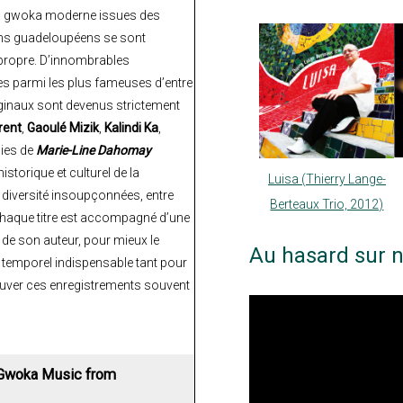
 du gwoka moderne issues des
iens guadeloupéens se sont
 propre. D’innombrables
es parmi les plus fameuses d’entre
riginaux sont devenus strictement
rent
,
Gaoulé Mizik
,
Kalindi Ka
,
nies de
Marie-Line Dahomay
istorique et culturel de la
Luisa (Thierry Lange-
 diversité insoupçonnées, entre
Berteaux Trio, 2012)
! Chaque titre est accompagné d’une
de son auteur, pour mieux le
Au hasard sur n
 temporel indispensable tant pour
rouver ces enregistrements souvent
n Gwoka Music from