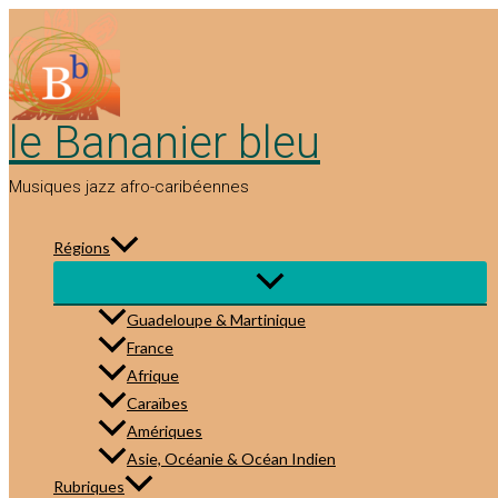
Aller
au
contenu
le Bananier bleu
Musiques jazz afro-caribéennes
Régions
Guadeloupe & Martinique
France
Afrique
Caraïbes
Amériques
Asie, Océanie & Océan Indien
Rubriques