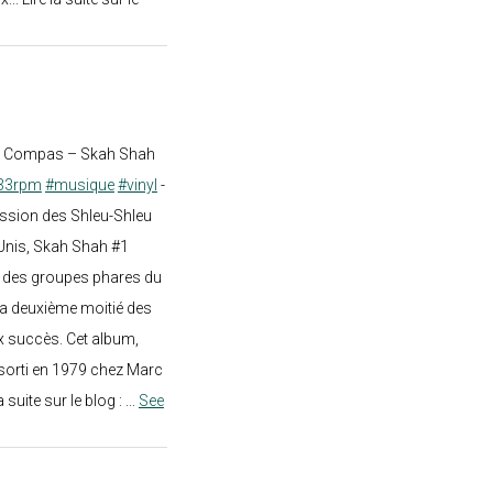
st Compas – Skah Shah
33rpm
#musique
#vinyl
-
ission des Shleu-Shleu
-Unis, Skah Shah #1
un des groupes phares du
a deuxième moitié des
 succès. Cet album,
sorti en 1979 chez Marc
a suite sur le blog :
...
See