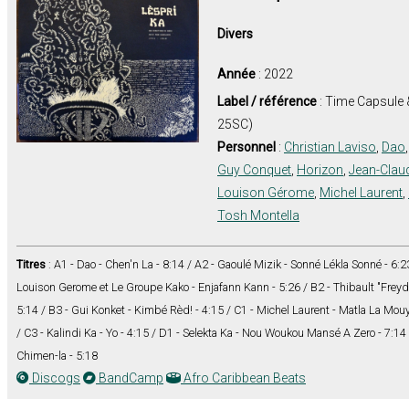
Divers
Année
: 2022
Label / référence
: Time Capsule 
25SC)
Personnel
:
Christian Laviso
,
Dao
Guy Conquet
,
Horizon
,
Jean-Clau
Louison Gérome
,
Michel Laurent
,
Tosh Montella
Titres
: A1 - Dao - Chen'n La - 8:14 / A2 - Gaoulé Mizik - Sonné Lékla Sonné - 6
Louison Gerome et Le Groupe Kako - Enjafann Kann - 5:26 / B2 - Thibault "Frey
5:14 / B3 - Gui Konket - Kimbé Rèd! - 4:15 / C1 - Michel Laurent - Matla La Mouyé
/ C3 - Kalindi Ka - Yo - 4:15 / D1 - Selekta Ka - Nou Woukou Mansé A Zero - 7:1
Chimen-la - 5:18
Discogs
BandCamp
Afro Caribbean Beats