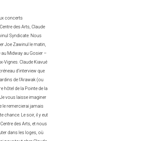
ux concerts
entre des Arts, Claude
awinul Syndicate. Nous
er Joe Zawinul le matin,
e au Midway au Gosier –
ux-Vignes. Claude Kiavué
créneau d’interview que
 jardins de l’Arawak (ou
re hôtel de la Pointe de la
 Je vous laisse imaginer
ne le remercierai jamais
 chance. Le soir, il y eut
Centre des Arts, et nous
ter dans les loges, où