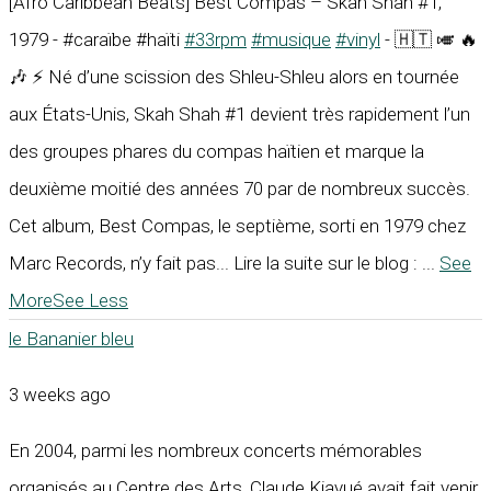
[Afro Caribbean Beats] Best Compas – Skah Shah #1,
1979 - #caraïbe #haïti
#33rpm
#musique
#vinyl
- 🇭🇹 🎺 🔥
🎶 ⚡ Né d’une scission des Shleu-Shleu alors en tournée
aux États-Unis, Skah Shah #1 devient très rapidement l’un
des groupes phares du compas haïtien et marque la
deuxième moitié des années 70 par de nombreux succès.
Cet album, Best Compas, le septième, sorti en 1979 chez
Marc Records, n’y fait pas... Lire la suite sur le blog :
...
See
More
See Less
le Bananier bleu
3 weeks ago
En 2004, parmi les nombreux concerts mémorables
organisés au Centre des Arts, Claude Kiavué avait fait venir