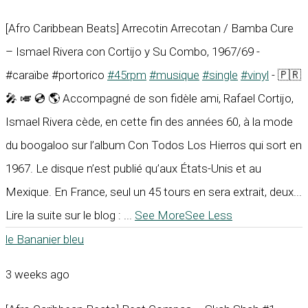
[Afro Caribbean Beats] Arrecotin Arrecotan / Bamba Cure
– Ismael Rivera con Cortijo y Su Combo, 1967/69 -
#caraïbe #portorico
#45rpm
#musique
#single
#vinyl
- 🇵🇷
🎤 🎺 💿 🌎 Accompagné de son fidèle ami, Rafael Cortijo,
Ismael Rivera cède, en cette fin des années 60, à la mode
du boogaloo sur l’album Con Todos Los Hierros qui sort en
1967. Le disque n’est publié qu’aux États-Unis et au
Mexique. En France, seul un 45 tours en sera extrait, deux...
Lire la suite sur le blog :
...
See More
See Less
le Bananier bleu
3 weeks ago