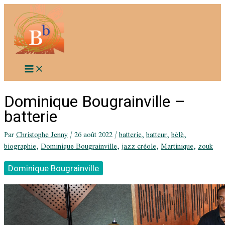
Aller
au
contenu
Dominique Bougrainville –
batterie
Par
Christophe Jenny
/
26 août 2022
/
batterie
,
batteur
,
bèlè
,
biographie
,
Dominique Bougrainville
,
jazz créole
,
Martinique
,
zouk
Dominique Bougrainville