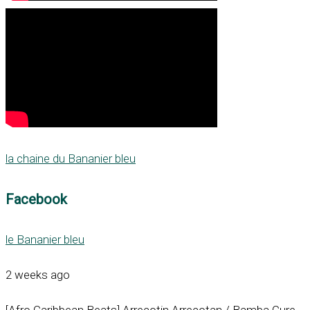
la chaine du Bananier bleu
Facebook
le Bananier bleu
2 weeks ago
[Afro Caribbean Beats] Arrecotin Arrecotan / Bamba Cure