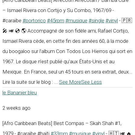
– Ismael Rivera con Cortijo y Su Combo, 1967/69 -
#caraïbe
#portorico
#45rpm
#musique
#single
#vinyl
- 🇵🇷
🎤 🎺 💿 🌎 Accompagné de son fidèle ami, Rafael Cortijo,
Ismael Rivera cède, en cette fin des années 60, à la mode
du boogaloo sur l’album Con Todos Los Hierros qui sort en
1967. Le disque n’est publié qu’aux États-Unis et au
Mexique. En France, seul un 45 tours en sera extrait, deux...
Lire la suite sur le blog :
...
See More
See Less
le Bananier bleu
2 weeks ago
[Afro Caribbean Beats] Best Compas – Skah Shah #1,
1979 - #caraïbe #haïti
#33rpm
#musique
#vinyl
- 🇭🇹 🎺 🔥