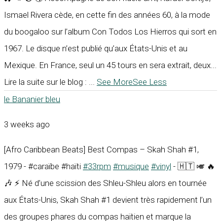
Ismael Rivera cède, en cette fin des années 60, à la mode
du boogaloo sur l’album Con Todos Los Hierros qui sort en
1967. Le disque n’est publié qu’aux États-Unis et au
Mexique. En France, seul un 45 tours en sera extrait, deux...
Lire la suite sur le blog :
...
See More
See Less
le Bananier bleu
3 weeks ago
[Afro Caribbean Beats] Best Compas – Skah Shah #1,
1979 - #caraïbe #haïti
#33rpm
#musique
#vinyl
- 🇭🇹 🎺 🔥
🎶 ⚡ Né d’une scission des Shleu-Shleu alors en tournée
aux États-Unis, Skah Shah #1 devient très rapidement l’un
des groupes phares du compas haïtien et marque la