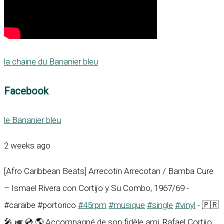
la chaine du Bananier bleu
Facebook
le Bananier bleu
2 weeks ago
[Afro Caribbean Beats] Arrecotin Arrecotan / Bamba Cure
– Ismael Rivera con Cortijo y Su Combo, 1967/69 -
#caraïbe #portorico
#45rpm
#musique
#single
#vinyl
- 🇵🇷
🎤 🎺 💿 🌎 Accompagné de son fidèle ami, Rafael Cortijo,