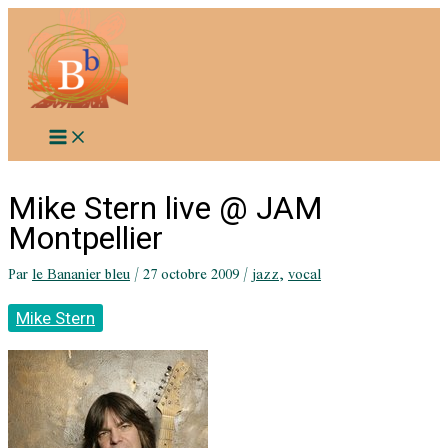
Aller
au
contenu
Mike Stern live @ JAM
Montpellier
Par
le Bananier bleu
/
27 octobre 2009
/
jazz
,
vocal
Mike Stern