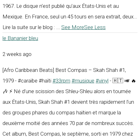
1967. Le disque n’est publié qu’aux États-Unis et au
Mexique. En France, seul un 45 tours en sera extrait, deux...
Lire la suite sur le blog :
...
See More
See Less
le Bananier bleu
2 weeks ago
[Afro Caribbean Beats] Best Compas – Skah Shah #1,
1979 - #caraïbe #haïti
#33rpm
#musique
#vinyl
- 🇭🇹 🎺 🔥
🎶 ⚡ Né d’une scission des Shleu-Shleu alors en tournée
aux États-Unis, Skah Shah #1 devient très rapidement l’un
des groupes phares du compas haïtien et marque la
deuxième moitié des années 70 par de nombreux succès.
Cet album, Best Compas, le septième, sorti en 1979 chez