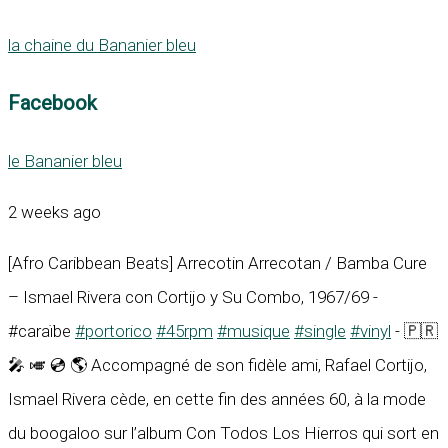
la chaine du Bananier bleu
Facebook
le Bananier bleu
2 weeks ago
[Afro Caribbean Beats] Arrecotin Arrecotan / Bamba Cure
– Ismael Rivera con Cortijo y Su Combo, 1967/69 -
#caraïbe
#portorico
#45rpm
#musique
#single
#vinyl
- 🇵🇷
🎤 🎺 💿 🌎 Accompagné de son fidèle ami, Rafael Cortijo,
Ismael Rivera cède, en cette fin des années 60, à la mode
du boogaloo sur l’album Con Todos Los Hierros qui sort en