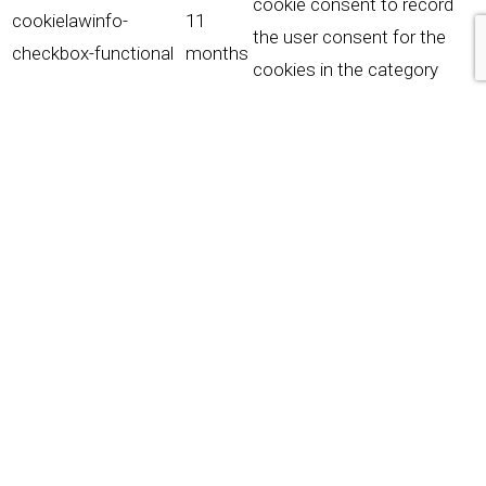
cookie consent to record
cookielawinfo-
11
the user consent for the
checkbox-functional
months
cookies in the category
"Functional".
This cookie is set by GDPR
Cookie Consent plugin. The
cookielawinfo-
11
cookies is used to store
checkbox-necessary
months
the user consent for the
cookies in the category
"Necessary".
This cookie is set by GDPR
Cookie Consent plugin. The
cookielawinfo-
11
cookie is used to store the
checkbox-others
months
user consent for the
cookies in the category