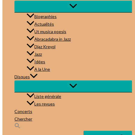
Biographies
Actualités
Ut musica poesis
Abracadabra in Jazz
Djaz Kreyol
Jazz
Idées
A la Une
Disques
Liste générale
Les revues
Concerts
Chercher