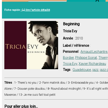
Search Button
Search for:
Fiche rapide
-
lire l'article détaillé
Beginning
Tricia Evy
Année
: 2010
Label / référence
:
Personnel
:
Arnaud Lechantre
Bordier
,
Philippe Soirat
,
Thierr
Tricia Evy
,
Xavier Richardeau
Tags
:
Guadeloupe
,
jazz
,
jazz 
Titres
: 1- There's no you / 2- Fann matinik dou / 3- Embraceable you / 4- Golden 
Alone / 7- Douvan pote doudou / 8- Round about midnight / 9- It's all right wit
Maxence / 13- Je me suis fait tout petit
Pour aller plus loin...