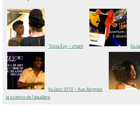
Tricia Evy – chant
IloJ
IloJazz 2010 – Aux Abymes
la science de l’équilibre