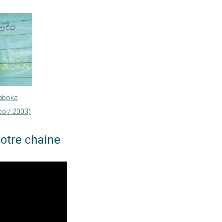
aboka
co / 2003)
otre chaine