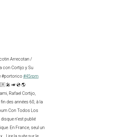
cotin Arrecotan /
 con Cortijo y Su
e #portorico
#45rpm
🇷 🎤 🎺 💿 🌎
mi, Rafael Cortijo,
 fin des années 60, à la
lbum Con Todos Los
 disque n’est publié
ique. En France, seul un
.. Lire la suite sur le