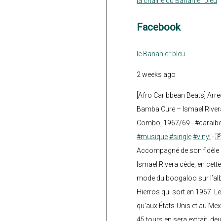
la chaine du Bananier bleu
Facebook
le Bananier bleu
2 weeks ago
[Afro Caribbean Beats] Arre
Bamba Cure – Ismael Rivera
Combo, 1967/69 - #caraïb
#musique
#single
#vinyl
- 
Accompagné de son fidèle a
Ismael Rivera cède, en cette
mode du boogaloo sur l’a
Hierros qui sort en 1967. Le
qu’aux États-Unis et au Mex
45 tours en sera extrait, deux.