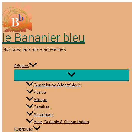
Aller
au
contenu
le Bananier bleu
Musiques jazz afro-caribéennes
Régions
Guadeloupe & Martinique
France
Afrique
Caraïbes
Amériques
Asie, Océanie & Océan Indien
Rubriques