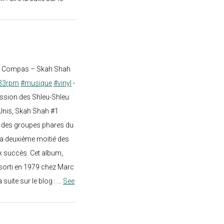
st Compas – Skah Shah
33rpm
#musique
#vinyl
-
ission des Shleu-Shleu
-Unis, Skah Shah #1
un des groupes phares du
a deuxième moitié des
 succès. Cet album,
sorti en 1979 chez Marc
a suite sur le blog :
...
See