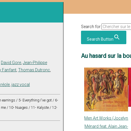
Search for:
Search Button
Au hasard sur la bou
,
David Gore
,
Jean-Philippe
y Fanfant
,
Thomas Dutronc
,
créole
,
jazz vocal
earrings / 5- Everything I've got / 6-
h me / 10- Nuages / 11- Kalyste / 12-
Men Art Works (Jocelyn
Ménard feat. Alain Jean-