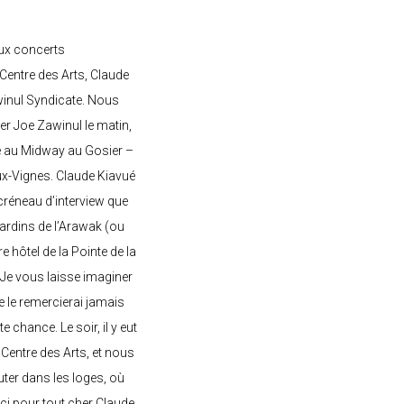
ux concerts
entre des Arts, Claude
awinul Syndicate. Nous
er Joe Zawinul le matin,
e au Midway au Gosier –
ux-Vignes. Claude Kiavué
créneau d’interview que
 jardins de l’Arawak (ou
re hôtel de la Pointe de la
 Je vous laisse imaginer
ne le remercierai jamais
 chance. Le soir, il y eut
Centre des Arts, et nous
ter dans les loges, où
rci pour tout cher Claude,