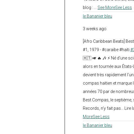
blog :
...
See More
See Less
le Bananier bleu
3 weeks ago
[Afro Caribbean Beats] Be
#1, 1979 - #caraïbe #haïti
#
🇭🇹 🎺 🔥 🎶 ⚡ Né d’une sc
alors en tournée aux États
devient très rapidement l’
compas haïtien et marque l
années 70 par de nombreux
Best Compas, le septième, 
Records, n’y fait pas... Lire l
More
See Less
le Bananier bleu