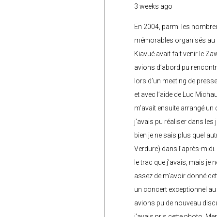
3 weeks ago
En 2004, parmi les nombre
mémorables organisés au C
Kiavué avait fait venir le Z
avions d’abord pu rencontr
lors d’un meeting de press
et avec l’aide de Luc Micha
m’avait ensuite arrangé un 
j’avais pu réaliser dans les
bien je ne sais plus quel aut
Verdure) dans l’après-midi.
le trac que j’avais, mais je 
assez de m’avoir donné cette
un concert exceptionnel au 
avions pu de nouveau discu
j’avais pris cette photo. Me