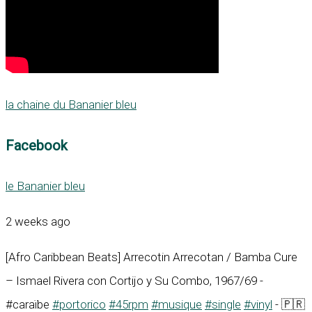
la chaine du Bananier bleu
Facebook
le Bananier bleu
2 weeks ago
[Afro Caribbean Beats] Arrecotin Arrecotan / Bamba Cure
– Ismael Rivera con Cortijo y Su Combo, 1967/69 -
#caraïbe
#portorico
#45rpm
#musique
#single
#vinyl
- 🇵🇷