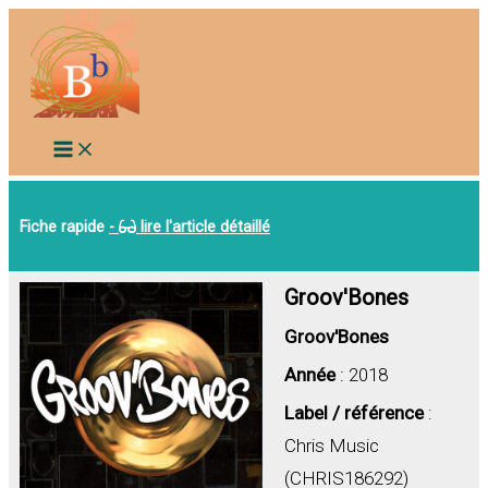
Aller
au
contenu
Fiche rapide
-
lire l'article détaillé
Groov'Bones
Groov'Bones
Année
: 2018
Label / référence
:
Chris Music
(CHRIS186292)