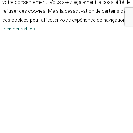
votre consentement. Vous avez également la possibilité de
refuser ces cookies. Mais la désactivation de certains de
ces cookies peut affecter votre expérience de navigation.
Indispensables
Indispensables
Toujours activé
Necessary cookies are absolutely essential for the
website to function properly. These cookies ensure basic
functionalities and security features of the website,
anonymously.
Cookie
Durée
Description
This cookie is set by GDPR
Cookie Consent plugin. The
cookielawinfo-
11
cookie is used to store the
checkbox-analytics
months
user consent for the