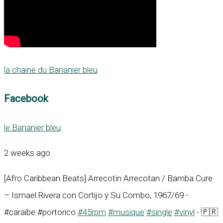
la chaine du Bananier bleu
Facebook
le Bananier bleu
2 weeks ago
[Afro Caribbean Beats] Arrecotin Arrecotan / Bamba Cure
– Ismael Rivera con Cortijo y Su Combo, 1967/69 -
#caraïbe #portorico
#45rpm
#musique
#single
#vinyl
- 🇵🇷