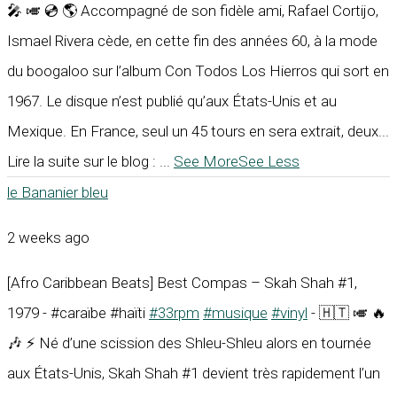
🎤 🎺 💿 🌎 Accompagné de son fidèle ami, Rafael Cortijo,
Ismael Rivera cède, en cette fin des années 60, à la mode
du boogaloo sur l’album Con Todos Los Hierros qui sort en
1967. Le disque n’est publié qu’aux États-Unis et au
Mexique. En France, seul un 45 tours en sera extrait, deux...
Lire la suite sur le blog :
...
See More
See Less
le Bananier bleu
2 weeks ago
[Afro Caribbean Beats] Best Compas – Skah Shah #1,
1979 - #caraïbe #haïti
#33rpm
#musique
#vinyl
- 🇭🇹 🎺 🔥
🎶 ⚡ Né d’une scission des Shleu-Shleu alors en tournée
aux États-Unis, Skah Shah #1 devient très rapidement l’un