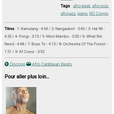
Tags
:
afro-beat
,
afro-pop
,
afrojazz
,
piano
,
RD Congo
Titres
: 1- Kamulang - 4:54 / 2- Nangadeef - 3:45 / 3- Hal 99 -
4:35 / 4- Pongi - 3:13 / 5- Moni Mambo - 5:00 / 6- What We
Need - 4:48 / 7- Boye Te - 4:13 / 8- Orchestra Of The Forest -
1:51 / 9- Af Coeur - 3:53
Discogs
Afro Caribbean Beats
Pour aller plus loin...