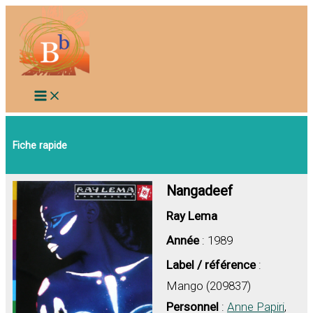
Aller
au
contenu
Fiche rapide
Nangadeef
Ray Lema
Année
: 1989
Label / référence
:
Mango (209837)
Personnel
:
Anne Papiri
,