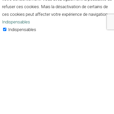
refuser ces cookies. Mais la désactivation de certains de
ces cookies peut affecter votre expérience de navigation.
Indispensables
Indispensables
Toujours activé
Necessary cookies are absolutely essential for the
website to function properly. These cookies ensure basic
functionalities and security features of the website,
anonymously.
Cookie
Durée
Description
This cookie is set by GDPR
Cookie Consent plugin. The
cookielawinfo-
11
cookie is used to store the
checkbox-analytics
months
user consent for the