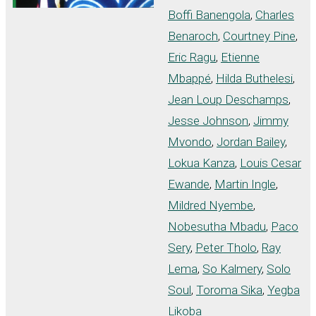
Boffi Banengola
,
Charles
Benaroch
,
Courtney Pine
,
Eric Ragu
,
Etienne
Mbappé
,
Hilda Buthelesi
,
Jean Loup Deschamps
,
Jesse Johnson
,
Jimmy
Mvondo
,
Jordan Bailey
,
Lokua Kanza
,
Louis Cesar
Ewande
,
Martin Ingle
,
Mildred Nyembe
,
Nobesutha Mbadu
,
Paco
Sery
,
Peter Tholo
,
Ray
Lema
,
So Kalmery
,
Solo
Soul
,
Toroma Sika
,
Yegba
Likoba