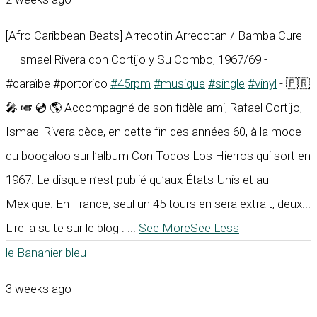
[Afro Caribbean Beats] Arrecotin Arrecotan / Bamba Cure
– Ismael Rivera con Cortijo y Su Combo, 1967/69 -
#caraïbe #portorico
#45rpm
#musique
#single
#vinyl
- 🇵🇷
🎤 🎺 💿 🌎 Accompagné de son fidèle ami, Rafael Cortijo,
Ismael Rivera cède, en cette fin des années 60, à la mode
du boogaloo sur l’album Con Todos Los Hierros qui sort en
1967. Le disque n’est publié qu’aux États-Unis et au
Mexique. En France, seul un 45 tours en sera extrait, deux...
Lire la suite sur le blog :
...
See More
See Less
le Bananier bleu
3 weeks ago