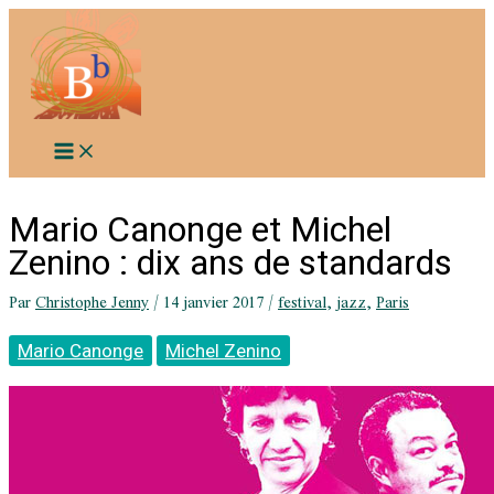
Aller
au
contenu
Mario Canonge et Michel
Zenino : dix ans de standards
Par
Christophe Jenny
/
14 janvier 2017
/
festival
,
jazz
,
Paris
Mario Canonge
Michel Zenino