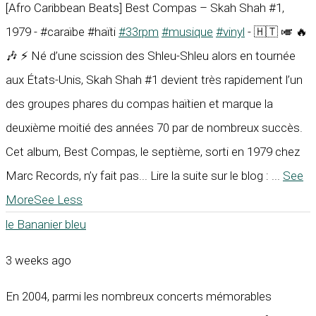
[Afro Caribbean Beats] Best Compas – Skah Shah #1,
1979 - #caraïbe #haïti
#33rpm
#musique
#vinyl
- 🇭🇹 🎺 🔥
🎶 ⚡ Né d’une scission des Shleu-Shleu alors en tournée
aux États-Unis, Skah Shah #1 devient très rapidement l’un
des groupes phares du compas haïtien et marque la
deuxième moitié des années 70 par de nombreux succès.
Cet album, Best Compas, le septième, sorti en 1979 chez
Marc Records, n’y fait pas... Lire la suite sur le blog :
...
See
More
See Less
le Bananier bleu
3 weeks ago
En 2004, parmi les nombreux concerts mémorables