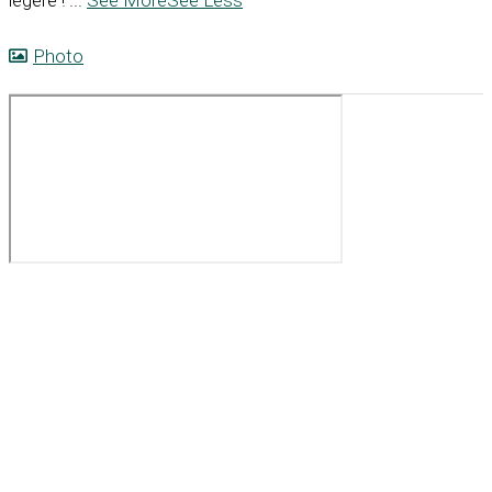
légère !
...
See More
See Less
Photo