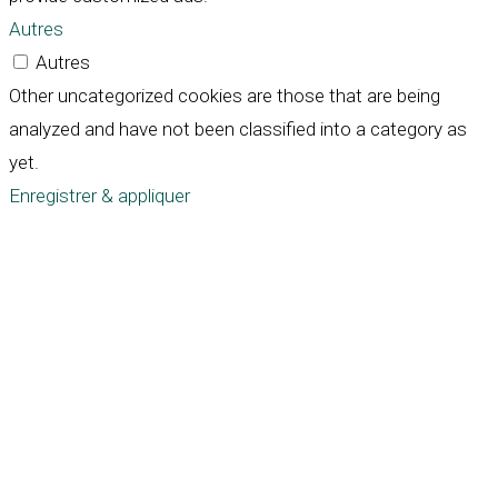
Autres
Autres
Other uncategorized cookies are those that are being
analyzed and have not been classified into a category as
yet.
Enregistrer & appliquer
Défiler
vers
le
haut