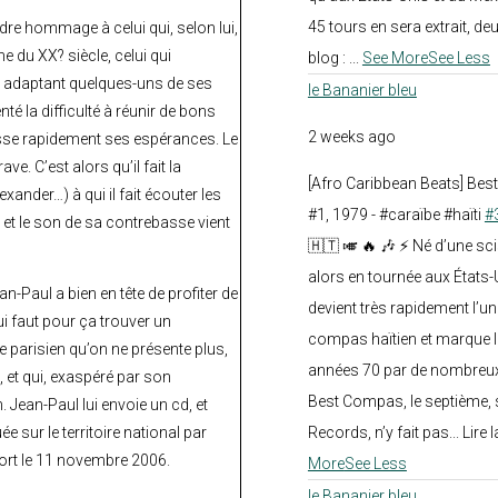
45 tours en sera extrait, deux.
ndre hommage à celui qui, selon lui,
 du XX? siècle, celui qui
blog :
...
See More
See Less
n adaptant quelques-uns de ses
le Bananier bleu
 la difficulté à réunir de bons
2 weeks ago
épasse rapidement ses espérances. Le
e. C’est alors qu’il fait la
[Afro Caribbean Beats] Be
nder…) à qui il fait écouter les
#1, 1979 - #caraïbe #haïti
#
 et le son de sa contrebasse vient
🇭🇹 🎺 🔥 🎶 ⚡ Né d’une sc
alors en tournée aux États
n-Paul a bien en tête de profiter de
devient très rapidement l’
lui faut pour ça trouver un
compas haïtien et marque l
e parisien qu’on ne présente plus,
années 70 par de nombreux
 et qui, exaspéré par son
Best Compas, le septième, 
. Jean-Paul lui envoie un cd, et
Records, n’y fait pas... Lire l
e sur le territoire national par
 sort le 11 novembre 2006.
More
See Less
le Bananier bleu