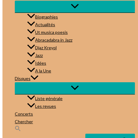
Biographies
Actualités
Ut musica poesis
Abracadabra in Jazz
Djaz Kreyol
Jazz
Idées
A la Une
Disques
Liste générale
Les revues
Concerts
Chercher