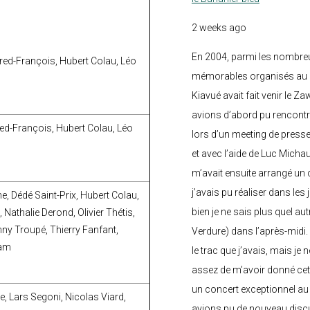
2 weeks ago
En 2004, parmi les nombre
Fred-François, Hubert Colau, Léo
mémorables organisés au C
Kiavué avait fait venir le Z
avions d’abord pu rencontr
red-François, Hubert Colau, Léo
lors d’un meeting de press
et avec l’aide de Luc Micha
m’avait ensuite arrangé un 
j’avais pu réaliser dans les
ne, Dédé Saint-Prix, Hubert Colau,
bien je ne sais plus quel aut
 Nathalie Derond, Olivier Thétis,
ny Troupé, Thierry Fanfant,
Verdure) dans l’après-midi.
ham
le trac que j’avais, mais je 
assez de m’avoir donné cette
un concert exceptionnel au 
e, Lars Segoni, Nicolas Viard,
avions pu de nouveau discu