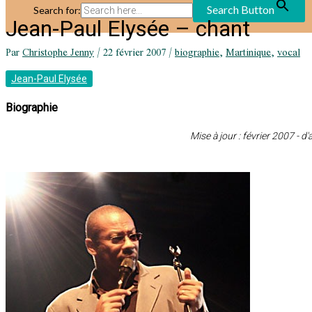
Search Button
Search for:
Jean-Paul Elysée – chant
Par
Christophe Jenny
/
22 février 2007
/
biographie
,
Martinique
,
vocal
Jean-Paul Elysée
Biographie
Mise à jour : février 2007 - d'