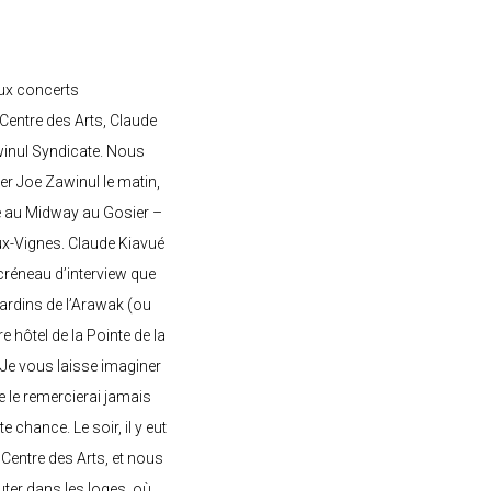
ux concerts
entre des Arts, Claude
awinul Syndicate. Nous
er Joe Zawinul le matin,
e au Midway au Gosier –
ux-Vignes. Claude Kiavué
créneau d’interview que
 jardins de l’Arawak (ou
re hôtel de la Pointe de la
 Je vous laisse imaginer
ne le remercierai jamais
 chance. Le soir, il y eut
Centre des Arts, et nous
ter dans les loges, où