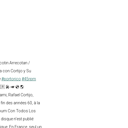
cotin Arrecotan /
 con Cortijo y Su
e
#portorico
#45rpm
🇷 🎤 🎺 💿 🌎
mi, Rafael Cortijo,
 fin des années 60, à la
lbum Con Todos Los
 disque n’est publié
ique. En France, seul un