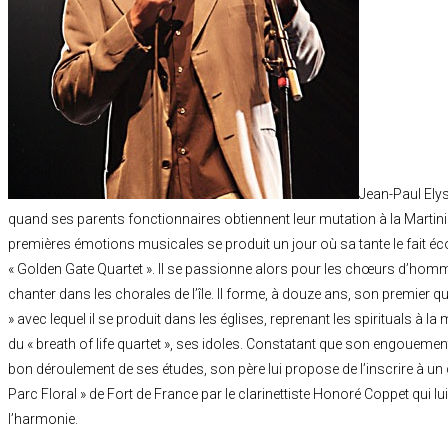
Jean-Paul Elysé
quand ses parents fonctionnaires obtiennent leur mutation à la Martiniq
premières émotions musicales se produit un jour où sa tante le fait é
« Golden Gate Quartet ». Il se passionne alors pour les chœurs d’ho
chanter dans les chorales de l’île. Il forme, à douze ans, son premier q
» avec lequel il se produit dans les églises, reprenant les spirituals à l
du « breath of life quartet », ses idoles. Constatant que son engoueme
bon déroulement de ses études, son père lui propose de l’inscrire à u
Parc Floral » de Fort de France par le clarinettiste Honoré Coppet qui lui 
l’harmonie.