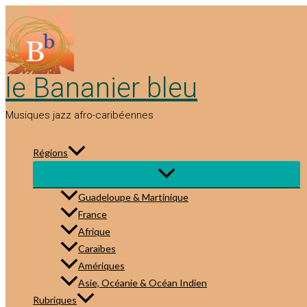
Aller
au
contenu
le Bananier bleu
Musiques jazz afro-caribéennes
Régions
Guadeloupe & Martinique
France
Afrique
Caraïbes
Amériques
Asie, Océanie & Océan Indien
Rubriques