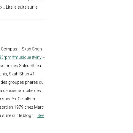
.. Lire la suite sur le
st Compas – Skah Shah
33rpm
#musique
#vinyl
-
ission des Shleu-Shleu
-Unis, Skah Shah #1
un des groupes phares du
a deuxième moitié des
 succès. Cet album,
sorti en 1979 chez Marc
a suite sur le blog :
...
See