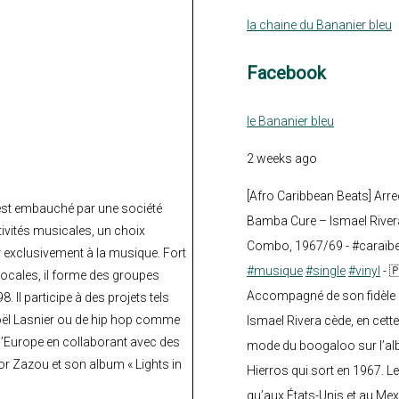
la chaine du Bananier bleu
Facebook
le Bananier bleu
2 weeks ago
[Afro Caribbean Beats] Arre
 est embauché par une société
Bamba Cure – Ismael Rivera
ivités musicales, un choix
Combo, 1967/69 - #caraïb
 exclusivement à la musique. Fort
#musique
#single
#vinyl
- 
ocales, il forme des groupes
Accompagné de son fidèle a
 Il participe à des projets tels
oël Lasnier ou de hip hop comme
Ismael Rivera cède, en cette
t l’Europe en collaborant avec des
mode du boogaloo sur l’a
r Zazou et son album « Lights in
Hierros qui sort en 1967. Le
qu’aux États-Unis et au Mex