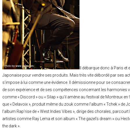
Il débarque donc à Paris et
Japonaise pour vendre ses produits. Mais très vite débordé par ses act
s’impose à lui comme une évidence. Il démissionne pour se consacrer
de son expérience et de ses compétences concernant les harmonies v
comme « Discord » ou « Silap » qu’il amène au festival de Montreux en 98.
que « Delavoix », produit même du zouk comme l’album « Tchek » de J
l’album Rap’rise de « West Indies Vibes », dirige des chorales, parcour
artistes comme Ray Lema et son album « The gazel’s dream » ou Hecto
the dark ».