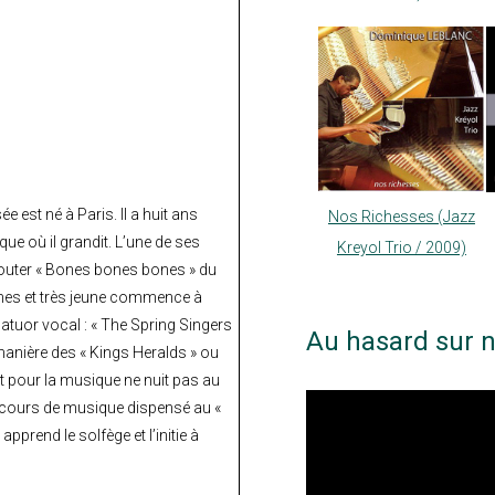
e est né à Paris. Il a huit ans
Nos Richesses (Jazz
ue où il grandit. L’une de ses
Kreyol Trio / 2009)
couter « Bones bones bones » du
mmes et très jeune commence à
uatuor vocal : « The Spring Singers
Au hasard sur n
a manière des « Kings Heralds » ou
nt pour la musique ne nuit pas au
n cours de musique dispensé au «
apprend le solfège et l’initie à