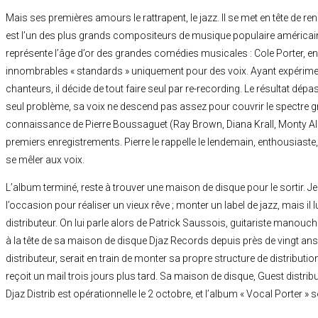
Mais ses premières amours le rattrapent, le jazz. Il se met en tête de re
est l’un des plus grands compositeurs de musique populaire américaine
représente l’âge d’or des grandes comédies musicales : Cole Porter, e
innombrables « standards » uniquement pour des voix. Ayant expérimenté
chanteurs, il décide de tout faire seul par re-recording. Le résultat d
seul problème, sa voix ne descend pas assez pour couvrir le spectre grav
connaissance de Pierre Boussaguet (Ray Brown, Diana Krall, Monty Alexa
premiers enregistrements. Pierre le rappelle le lendemain, enthousiaste,
se mêler aux voix.
L’album terminé, reste à trouver une maison de disque pour le sortir. Jea
l’occasion pour réaliser un vieux rêve ; monter un label de jazz, mais il 
distributeur. On lui parle alors de Patrick Saussois, guitariste manouch
à la tête de sa maison de disque Djaz Records depuis près de vingt ans,
distributeur, serait en train de monter sa propre structure de distribution
reçoit un mail trois jours plus tard. Sa maison de disque, Guest distribué
Djaz Distrib est opérationnelle le 2 octobre, et l’album « Vocal Porter »