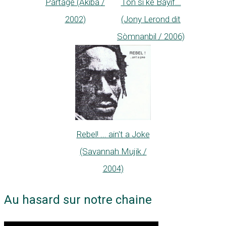
Partage (Akiba /
Ton si ké Bayif...
2002)
(Jony Lerond dit
Sòmnanbil / 2006)
Rebel! ... ain't a Joke
(Savannah Mujik /
2004)
Au hasard sur notre chaine