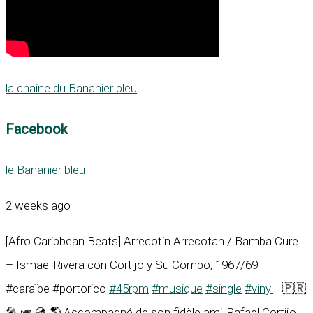
la chaine du Bananier bleu
Facebook
le Bananier bleu
2 weeks ago
[Afro Caribbean Beats] Arrecotin Arrecotan / Bamba Cure
– Ismael Rivera con Cortijo y Su Combo, 1967/69 -
#caraïbe #portorico
#45rpm
#musique
#single
#vinyl
- 🇵🇷
🎤 🎺 💿 🌎 Accompagné de son fidèle ami, Rafael Cortijo,