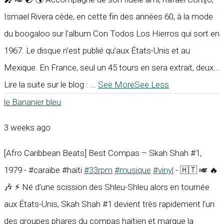
Ismael Rivera cède, en cette fin des années 60, à la mode
du boogaloo sur l’album Con Todos Los Hierros qui sort en
1967. Le disque n’est publié qu’aux États-Unis et au
Mexique. En France, seul un 45 tours en sera extrait, deux...
Lire la suite sur le blog :
...
See More
See Less
le Bananier bleu
3 weeks ago
[Afro Caribbean Beats] Best Compas – Skah Shah #1,
1979 - #caraïbe #haïti
#33rpm
#musique
#vinyl
- 🇭🇹 🎺 🔥
🎶 ⚡ Né d’une scission des Shleu-Shleu alors en tournée
aux États-Unis, Skah Shah #1 devient très rapidement l’un
des groupes phares du compas haïtien et marque la