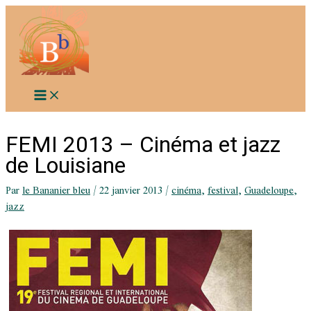
Aller
au
contenu
FEMI 2013 – Cinéma et jazz
de Louisiane
Par
le Bananier bleu
/
22 janvier 2013
/
cinéma
,
festival
,
Guadeloupe
,
jazz