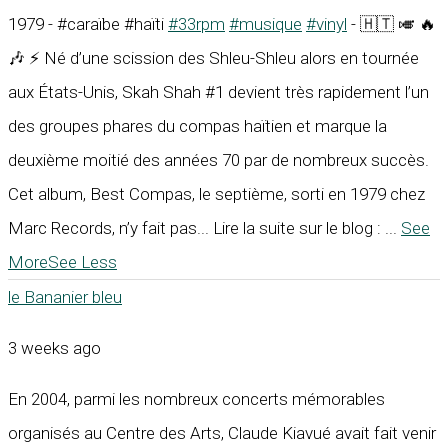
1979 - #caraïbe #haïti
#33rpm
#musique
#vinyl
- 🇭🇹 🎺 🔥
🎶 ⚡ Né d’une scission des Shleu-Shleu alors en tournée
aux États-Unis, Skah Shah #1 devient très rapidement l’un
des groupes phares du compas haïtien et marque la
deuxième moitié des années 70 par de nombreux succès.
Cet album, Best Compas, le septième, sorti en 1979 chez
Marc Records, n’y fait pas... Lire la suite sur le blog :
...
See
More
See Less
le Bananier bleu
3 weeks ago
En 2004, parmi les nombreux concerts mémorables
organisés au Centre des Arts, Claude Kiavué avait fait venir