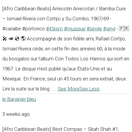
[Afro Caribbean Beats] Arrecotin Arrecotan / Bamba Cure
– Ismael Rivera con Cortijo y Su Combo, 1967/69 -
#caraïbe #portorico
#45rpm
#musique
#single
#vinyl
- 🇵🇷
🎤 🎺 💿 🌎 Accompagné de son fidèle ami, Rafael Cortijo,
Ismael Rivera cède, en cette fin des années 60, à la mode
du boogaloo sur l’album Con Todos Los Hierros qui sort en
1967. Le disque n’est publié qu’aux États-Unis et au
Mexique. En France, seul un 45 tours en sera extrait, deux...
Lire la suite sur le blog :
...
See More
See Less
le Bananier bleu
3 weeks ago
[Afro Caribbean Beats] Best Compas – Skah Shah #1,