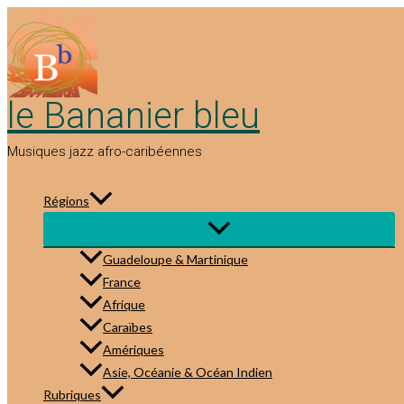
Aller
au
contenu
le Bananier bleu
Musiques jazz afro-caribéennes
Régions
Guadeloupe & Martinique
France
Afrique
Caraïbes
Amériques
Asie, Océanie & Océan Indien
Rubriques