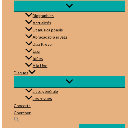
Biographies
Actualités
Ut musica poesis
Abracadabra in Jazz
Djaz Kreyol
Jazz
Idées
A la Une
Disques
Liste générale
Les revues
Concerts
Chercher