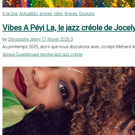
A la Une
,
Actualités, brèves, télex
,
Brèves
,
Disques
Vibes A Péyi La, le jazz créole de Joc
by
Christophe Jenny
17 février 2026
0
Au printemps 2025, alors que nous discutions avec Jocelyn Ménard de s
disque
Guadeloupe
gwoka
jazz
jazz créole