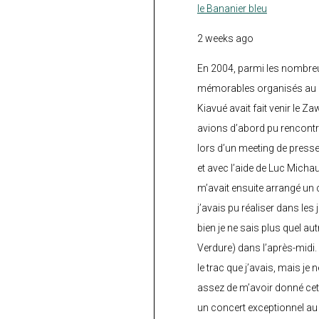
le Bananier bleu
2 weeks ago
En 2004, parmi les nombre
mémorables organisés au C
Kiavué avait fait venir le Z
avions d’abord pu rencontr
lors d’un meeting de press
et avec l’aide de Luc Micha
m’avait ensuite arrangé un 
j’avais pu réaliser dans les
bien je ne sais plus quel aut
Verdure) dans l’après-midi.
le trac que j’avais, mais je 
assez de m’avoir donné cette
un concert exceptionnel au 