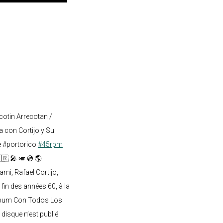
cotin Arrecotan /
 con Cortijo y Su
e #portorico
#45rpm
🇷 🎤 🎺 💿 🌎
mi, Rafael Cortijo,
 fin des années 60, à la
lbum Con Todos Los
 disque n’est publié