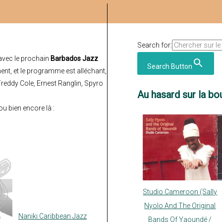
Search for:
 avec le prochain
Barbados Jazz
Search Button
ent, et le programme est alléchant,
Freddy Cole, Ernest Ranglin, Spyro
Au hasard sur la bou
ou bien encore là :
Studio Cameroon (Sally
Nyolo And The Original
Naniki Caribbean Jazz
Bands Of Yaoundé /