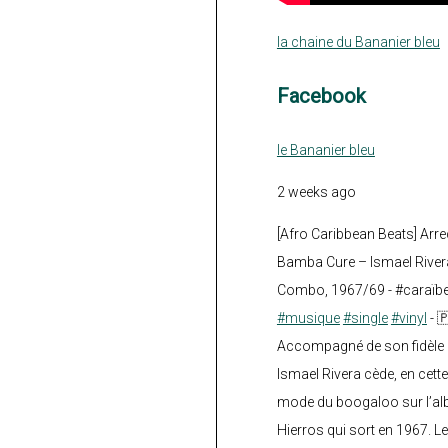
la chaine du Bananier bleu
Facebook
le Bananier bleu
2 weeks ago
[Afro Caribbean Beats] Arre
Bamba Cure – Ismael Rivera
Combo, 1967/69 - #caraïb
#musique
#single
#vinyl
- 
Accompagné de son fidèle a
Ismael Rivera cède, en cette
mode du boogaloo sur l’a
Hierros qui sort en 1967. Le