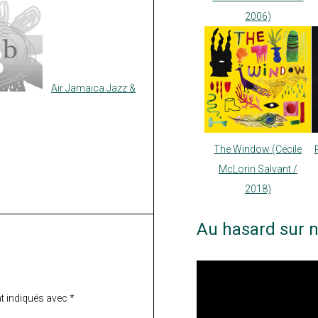
2006)
Air Jamaica Jazz &
The Window (Cécile
McLorin Salvant /
2018)
Au hasard sur n
t indiqués avec
*