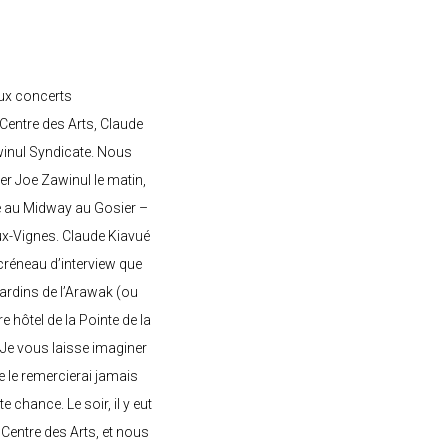
ux concerts
entre des Arts, Claude
awinul Syndicate. Nous
er Joe Zawinul le matin,
e au Midway au Gosier –
ux-Vignes. Claude Kiavué
créneau d’interview que
 jardins de l’Arawak (ou
re hôtel de la Pointe de la
 Je vous laisse imaginer
ne le remercierai jamais
 chance. Le soir, il y eut
Centre des Arts, et nous