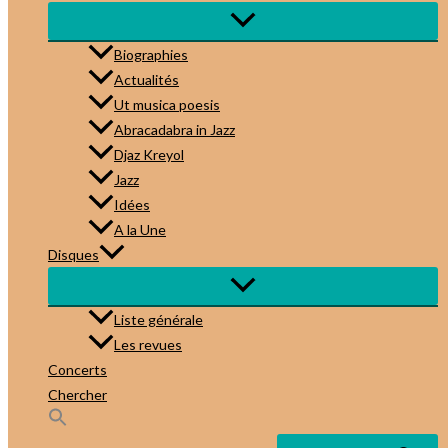
Biographies
Actualités
Ut musica poesis
Abracadabra in Jazz
Djaz Kreyol
Jazz
Idées
A la Une
Disques
Liste générale
Les revues
Concerts
Chercher