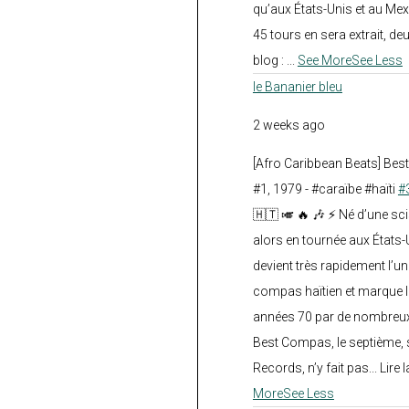
qu’aux États-Unis et au Mex
45 tours en sera extrait, deux.
blog :
...
See More
See Less
le Bananier bleu
2 weeks ago
[Afro Caribbean Beats] Be
#1, 1979 - #caraïbe #haïti
#
🇭🇹 🎺 🔥 🎶 ⚡ Né d’une sc
alors en tournée aux États
devient très rapidement l’
compas haïtien et marque l
années 70 par de nombreux
Best Compas, le septième, 
Records, n’y fait pas... Lire l
More
See Less