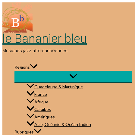
Aller
au
contenu
le Bananier bleu
Musiques jazz afro-caribéennes
Régions
Guadeloupe & Martinique
France
Afrique
Caraïbes
Amériques
Asie, Océanie & Océan Indien
Rubriques