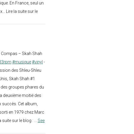
ique. En France, seul un
.. Lire la suite sur le
st Compas – Skah Shah
33rpm
#musique
#vinyl
-
ission des Shleu-Shleu
-Unis, Skah Shah #1
un des groupes phares du
a deuxième moitié des
 succès. Cet album,
sorti en 1979 chez Marc
a suite sur le blog :
...
See