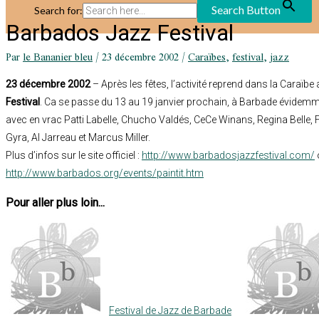
Search Button
Search for:
Barbados Jazz Festival
Par
le Bananier bleu
/
23 décembre 2002
/
Caraïbes
,
festival
,
jazz
23 décembre 2002
– Après les fêtes, l’activité reprend dans la Caraïbe
Festival
. Ca se passe du 13 au 19 janvier prochain, à Barbade évidemm
avec en vrac Patti Labelle, Chucho Valdés, CeCe Winans, Regina Belle, 
Gyra, Al Jarreau et Marcus Miller.
Plus d’infos sur le site officiel :
http://www.barbadosjazzfestival.com/
http://www.barbados.org/events/paintit.htm
Pour aller plus loin...
Festival de Jazz de Barbade