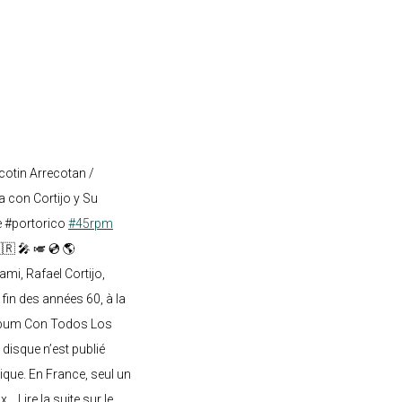
cotin Arrecotan /
 con Cortijo y Su
e #portorico
#45rpm
🇷 🎤 🎺 💿 🌎
mi, Rafael Cortijo,
 fin des années 60, à la
lbum Con Todos Los
 disque n’est publié
ique. En France, seul un
.. Lire la suite sur le