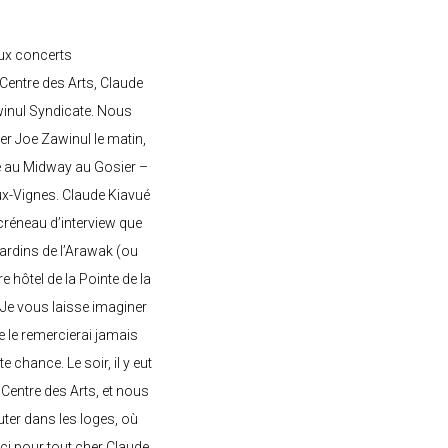
ux concerts
entre des Arts, Claude
awinul Syndicate. Nous
er Joe Zawinul le matin,
e au Midway au Gosier –
ux-Vignes. Claude Kiavué
créneau d’interview que
 jardins de l’Arawak (ou
re hôtel de la Pointe de la
 Je vous laisse imaginer
ne le remercierai jamais
 chance. Le soir, il y eut
Centre des Arts, et nous
ter dans les loges, où
rci pour tout cher Claude,