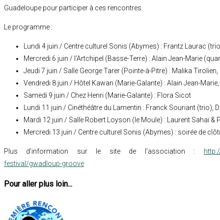
Guadeloupe pour participer à ces rencontres.
Le programme :
Lundi 4 juin / Centre culturel Sonis (Abymes) : Frantz Laurac (tri
Mercredi 6 juin / l’Artchipel (Basse-Terre) : Alain Jean-Marie (qua
Jeudi 7 juin / Salle George Tarer (Pointe-à-Pitre) : Malika Tirolien,
Vendredi 8 juin / Hôtel Kawan (Marie-Galante) : Alain Jean-Marie,
Samedi 9 juin / Chez Henri (Marie-Galante) : Flora Sicot
Lundi 11 juin / Cinéthéâtre du Lamentin : Franck Souriant (trio), 
Mardi 12 juin / Salle Robert Loyson (le Moule) : Laurent Sahaï & P
Mercredi 13 juin / Centre culturel Sonis (Abymes) : soirée de clôt
Plus d’information sur le site de l’association :
http:
festival/gwadloup-groove
Pour aller plus loin...