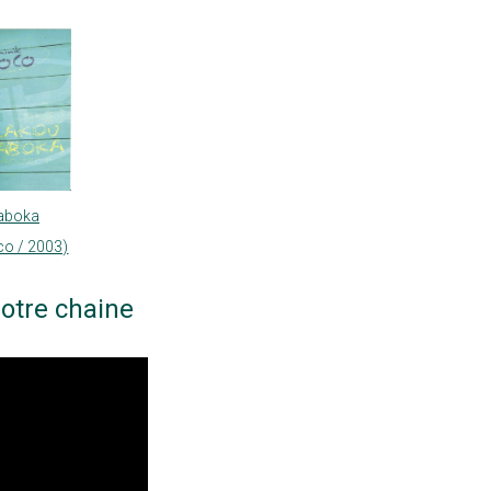
aboka
co / 2003)
otre chaine