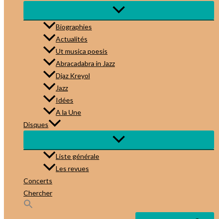
Biographies
Actualités
Ut musica poesis
Abracadabra in Jazz
Djaz Kreyol
Jazz
Idées
A la Une
Disques
Liste générale
Les revues
Concerts
Chercher