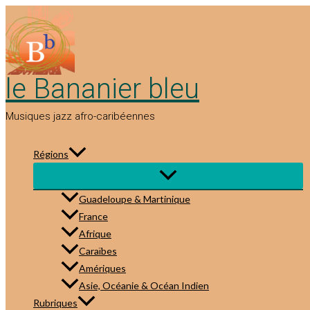
Aller
au
contenu
le Bananier bleu
Musiques jazz afro-caribéennes
Régions
Guadeloupe & Martinique
France
Afrique
Caraïbes
Amériques
Asie, Océanie & Océan Indien
Rubriques