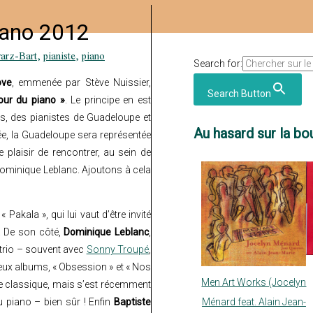
iano 2012
arz-Bart
,
pianiste
,
piano
Search for:
ove
, emmenée par Stève Nuissier,
Search Button
our du piano »
. Le principe en est
is, des pianistes de Guadeloupe et
Au hasard sur la bou
née, la Guadeloupe sera représentée
e plaisir de rencontrer, au sein de
 Dominique Leblanc. Ajoutons à cela
 Pakala », qui lui vaut d’être invité
. De son côté,
Dominique Leblanc
,
 trio – souvent avec
Sonny Troupé
,
eux albums, « Obsession » et « Nos
Men Art Works (Jocelyn
r le classique, mais s’est récemment
u piano – bien sûr ! Enfin
Baptiste
Ménard feat. Alain Jean-