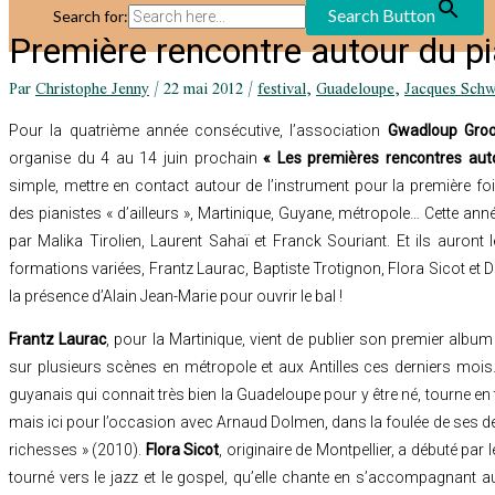
Search Button
Search for:
Première rencontre autour du p
Par
Christophe Jenny
/
22 mai 2012
/
festival
,
Guadeloupe
,
Jacques Schw
Pour la quatrième année consécutive, l’association
Gwadloup Gro
organise du 4 au 14 juin prochain
« Les premières rencontres aut
simple, mettre en contact autour de l’instrument pour la première fo
des pianistes « d’ailleurs », Martinique, Guyane, métropole… Cette an
par Malika Tirolien, Laurent Sahaï et Franck Souriant. Et ils auront l
formations variées, Frantz Laurac, Baptiste Trotignon, Flora Sicot et
la présence d’Alain Jean-Marie pour ouvrir le bal !
Frantz Laurac
, pour la Martinique, vient de publier son premier album «
sur plusieurs scènes en métropole et aux Antilles ces derniers mois
guyanais qui connait très bien la Guadeloupe pour y être né, tourne en
mais ici pour l’occasion avec Arnaud Dolmen, dans la foulée de ses d
richesses » (2010).
Flora Sicot
, originaire de Montpellier, a débuté pa
tourné vers le jazz et le gospel, qu’elle chante en s’accompagnant a