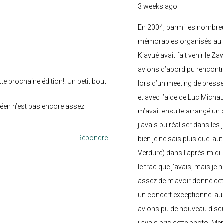
3 weeks ago
En 2004, parmi les nombre
mémorables organisés au C
Kiavué avait fait venir le Z
avions d’abord pu rencontr
e prochaine édition!! Un petit bout
lors d’un meeting de press
et avec l’aide de Luc Micha
ibéen n’est pas encore assez
m’avait ensuite arrangé un 
j’avais pu réaliser dans les
Répondre
bien je ne sais plus quel aut
Verdure) dans l’après-midi.
le trac que j’avais, mais je 
assez de m’avoir donné cette
un concert exceptionnel au 
avions pu de nouveau discu
j’avais pris cette photo. Me