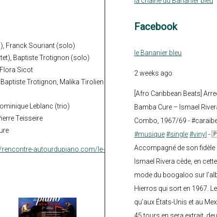
la chaine du Bananier bleu
Facebook
o), Franck Souriant (solo)
le Bananier bleu
rtet), Baptiste Trotignon (solo)
 Flora Sicot
2 weeks ago
 Baptiste Trotignon, Malika Tirolien
[Afro Caribbean Beats] Arre
Dominique Leblanc (trio)
Bamba Cure – Ismael Rivera
ierre Teisseire
Combo, 1967/69 - #caraïb
ure
#musique
#single
#vinyl
- 
Accompagné de son fidèle a
//rencontre-autourdupiano.com/le-
Ismael Rivera cède, en cette
mode du boogaloo sur l’a
Hierros qui sort en 1967. Le
qu’aux États-Unis et au Mex
45 tours en sera extrait, deux.