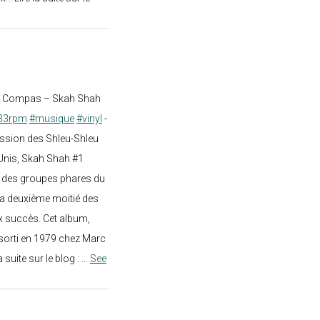
st Compas – Skah Shah
33rpm
#musique
#vinyl
-
ission des Shleu-Shleu
-Unis, Skah Shah #1
un des groupes phares du
a deuxième moitié des
 succès. Cet album,
sorti en 1979 chez Marc
a suite sur le blog :
...
See