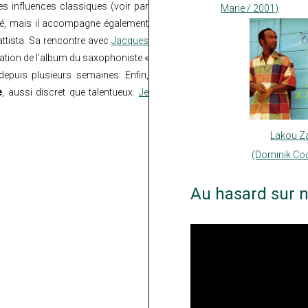
es influences classiques (voir par
Marie / 2001)
éché, mais il accompagne également
ttista. Sa rencontre avec
Jacques
isation de l’album du saxophoniste «
depuis plusieurs semaines. Enfin,
e
, aussi discret que talentueux.
Je
Lakou Z
(Dominik Co
Au hasard sur n