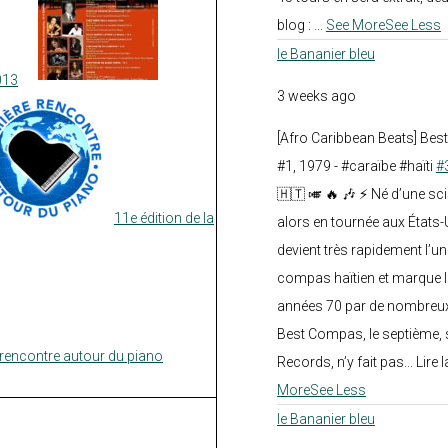
blog :
...
See More
See Less
le Bananier bleu
013
3 weeks ago
[Afro Caribbean Beats] Be
#1, 1979 - #caraïbe #haïti
#
🇭🇹 🎺 🔥 🎶 ⚡ Né d’une sc
11e édition de la
alors en tournée aux États
devient très rapidement l’
compas haïtien et marque l
années 70 par de nombreux
Best Compas, le septième, 
rencontre autour du piano
Records, n’y fait pas... Lire l
More
See Less
le Bananier bleu