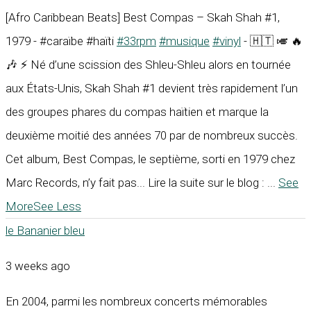
[Afro Caribbean Beats] Best Compas – Skah Shah #1,
1979 - #caraïbe #haïti
#33rpm
#musique
#vinyl
- 🇭🇹 🎺 🔥
🎶 ⚡ Né d’une scission des Shleu-Shleu alors en tournée
aux États-Unis, Skah Shah #1 devient très rapidement l’un
des groupes phares du compas haïtien et marque la
deuxième moitié des années 70 par de nombreux succès.
Cet album, Best Compas, le septième, sorti en 1979 chez
Marc Records, n’y fait pas... Lire la suite sur le blog :
...
See
More
See Less
le Bananier bleu
3 weeks ago
En 2004, parmi les nombreux concerts mémorables