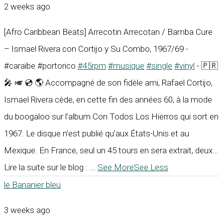
2 weeks ago
[Afro Caribbean Beats] Arrecotin Arrecotan / Bamba Cure
– Ismael Rivera con Cortijo y Su Combo, 1967/69 -
#caraïbe #portorico
#45rpm
#musique
#single
#vinyl
- 🇵🇷
🎤 🎺 💿 🌎 Accompagné de son fidèle ami, Rafael Cortijo,
Ismael Rivera cède, en cette fin des années 60, à la mode
du boogaloo sur l’album Con Todos Los Hierros qui sort en
1967. Le disque n’est publié qu’aux États-Unis et au
Mexique. En France, seul un 45 tours en sera extrait, deux...
Lire la suite sur le blog :
...
See More
See Less
le Bananier bleu
3 weeks ago