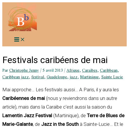
Aller
au
contenu
Festivals caribéens de mai
Par
Christophe Jenny
/
5 avril 2013
/
Afrique
,
Caraïbes
,
Caribbean
,
Caribbean jazz
,
festival
,
Guadeloupe
,
jazz
,
Martinique
,
Sainte Lucie
Mai approche… Les festivals aussi… A Paris, il y aura les
Caribéennes de mai
(nous y reviendrons dans un autre
article), mais dans la Caraïbe c’est aussi la saison du
Lamentin Jazz Festival
(Martinique), de
Terre de Blues de
Marie-Galante
, de
Jazz in the South
à Sainte-Lucie… Et le