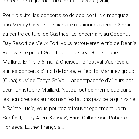
concert de la grande Fatoumata Diawara (Mali).
Pour la suite, les concerts se délocalisent. Ne manquez
pas Meddy Gerville ! Le pianiste réunionnais sera le 2 mai
au centre culturel de Castries. Le lendemain, au Coconut
Bay Resort de Vieux Fort, vous retrouverez le trio de Dennis
Rollins et le projet Grand Bâton de Jean-Christophe
Maillard. Enfin, le 5 mai, à Choiseul, le festival s’achèvera
sur les concerts d’Eric Ildefonse, le Pedrito Martinez group
(Cuba) suivi de Tanya St Val – accompagnée d’ailleurs par
Jean-Christophe Maillard. Notez tout de même que dans
les nombreuses autres manifestations jazz de la quinzaine
à Sainte Lucie, vous pourrez retrouver également John
Scofield, Tony Allen, Kassav’, Brian Culbertson, Roberto
Fonseca, Luther François…