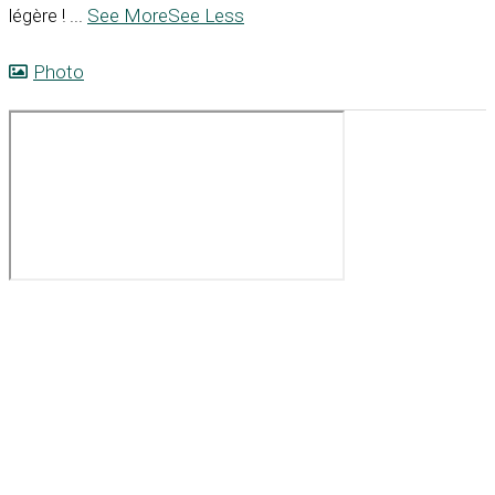
légère !
...
See More
See Less
Photo