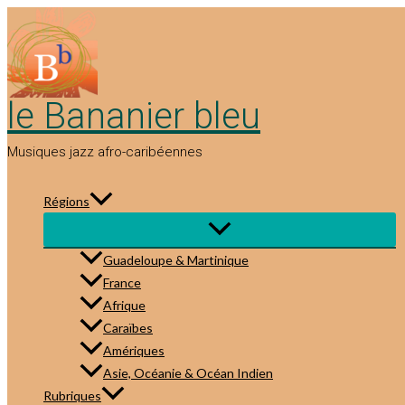
Aller
au
contenu
le Bananier bleu
Musiques jazz afro-caribéennes
Régions
Guadeloupe & Martinique
France
Afrique
Caraïbes
Amériques
Asie, Océanie & Océan Indien
Rubriques