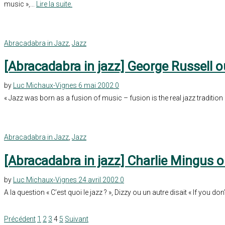
music »,...
Lire la suite.
Abracadabra in Jazz
,
Jazz
[Abracadabra in jazz] George Russell ou
by
Luc Michaux-Vignes
6 mai 2002
0
« Jazz was born as a fusion of music – fusion is the real jazz traditio
Abracadabra in Jazz
,
Jazz
[Abracadabra in jazz] Charlie Mingus ou
by
Luc Michaux-Vignes
24 avril 2002
0
A la question « C’est quoi le jazz ? », Dizzy ou un autre disait « If you don’
Précédent
1
2
3
4
5
Suivant