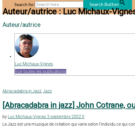
Search Button
Search for:
Auteur/autrice :
Luc Michaux-Vigne
Auteur/autrice
Luc Michaux-Vignes
Voir toutes les publications
Abracadabra in Jazz
,
Jazz
[Abracadabra in jazz] John Cotrane, ou
by
Luc Michaux-Vignes
3 septembre 2002
0
Le Jazz est une musique de création qui varie selon l’individu ce qui con