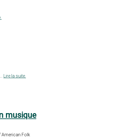
.
..
Lire la suite.
 en musique
of American Folk