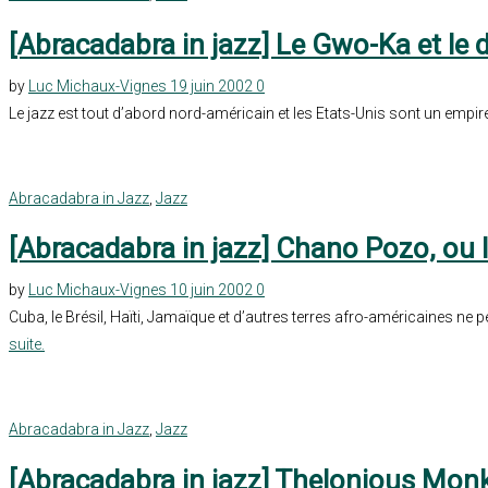
[Abracadabra in jazz] Le Gwo-Ka et le d
by
Luc Michaux-Vignes
19 juin 2002
0
Le jazz est tout d’abord nord-américain et les Etats-Unis sont un empi
Abracadabra in Jazz
,
Jazz
[Abracadabra in jazz] Chano Pozo, ou l
by
Luc Michaux-Vignes
10 juin 2002
0
Cuba, le Brésil, Haïti, Jamaïque et d’autres terres afro-américaines ne
suite.
Abracadabra in Jazz
,
Jazz
[Abracadabra in jazz] Thelonious Monk o