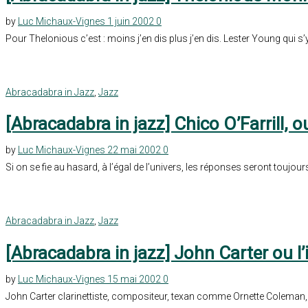
by
Luc Michaux-Vignes
1 juin 2002
0
Pour Thelonious c’est : moins j’en dis plus j’en dis. Lester Young qui s’
Abracadabra in Jazz
,
Jazz
[Abracadabra in jazz] Chico O’Farrill, o
by
Luc Michaux-Vignes
22 mai 2002
0
Si on se fie au hasard, à l’égal de l’univers, les réponses seront toujou
Abracadabra in Jazz
,
Jazz
[Abracadabra in jazz] John Carter ou l’
by
Luc Michaux-Vignes
15 mai 2002
0
John Carter clarinettiste, compositeur, texan comme Ornette Coleman,