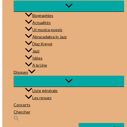
Biographies
Actualités
Ut musica poesis
Abracadabra in Jazz
Djaz Kreyol
Jazz
Idées
A la Une
Disques
Liste générale
Les revues
Concerts
Chercher